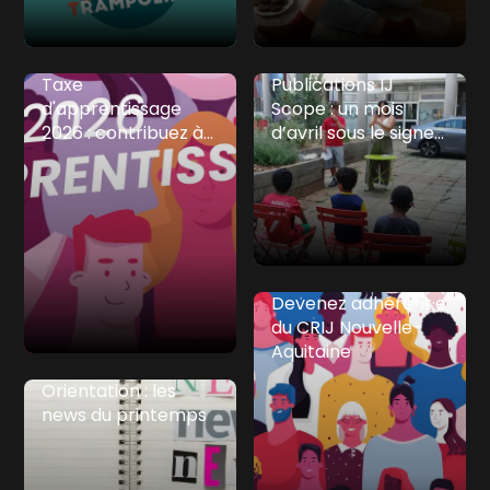
France
Taxe
Publications IJ
d'apprentissage
Scope : un mois
2026 : contribuez à
d’avril sous le signe
l'information des
de l’orientation et
jeunes !
des jobs d’été
Devenez adhérent·e
du CRIJ Nouvelle-
Aquitaine
Orientation : les
news du printemps