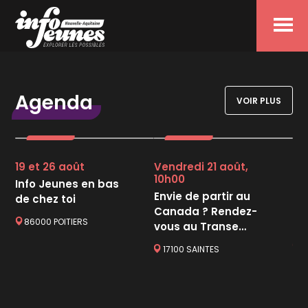
Menu
Agenda
VOIR PLUS
19 et 26 août
Vendredi 21 août,
13 
10h00
se
Info Jeunes en bas
ce
Envie de partir au
de chez toi
Le
Canada ? Rendez-
86000 POITIERS
Je
vous au Transe
Atlantique Festival
8
17100 SAINTES
!