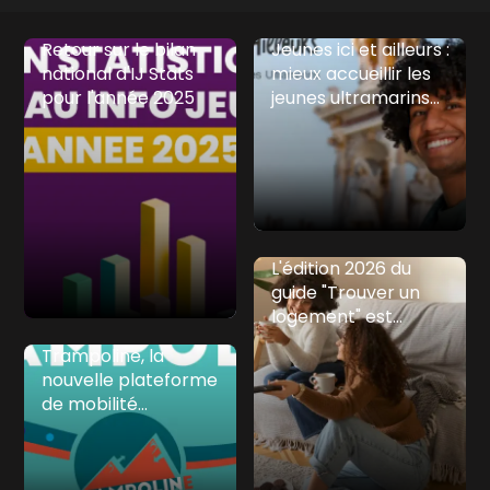
Retour sur le bilan
Jeunes ici et ailleurs :
national d'IJ Stats
mieux accueillir les
pour l'année 2025
jeunes ultramarins
dans l'Hexagone
L'édition 2026 du
guide "Trouver un
logement" est
disponible
Trampoline, la
nouvelle plateforme
de mobilité
transfrontalière
entre l'Espagne,
l'Andorre et la