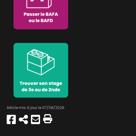
Article mis à jour le 07/08/2026
Partager
Copier
Envoyer
Imprimer
sur
par
Facebook
e-