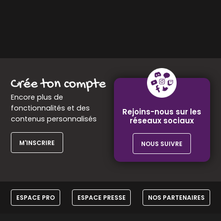
mail
Encore plus de
fonctionnalités et des
Rejoins-nous sur les
contenus personnalisés
réseaux sociaux
M'INSCRIRE
NOUS SUIVRE
ESPACE PRO
ESPACE PRESSE
NOS PARTENAIRES