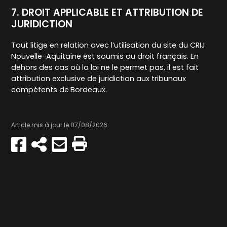
7. DROIT APPLICABLE ET ATTRIBUTION DE
JURIDICTION
Tout litige en relation avec l’utilisation du site du CRIJ
Nouvelle-Aquitaine est soumis au droit français. En
dehors des cas où la loi ne le permet pas, il est fait
attribution exclusive de juridiction aux tribunaux
compétents de
Bordeaux.
Article mis à jour le 07/08/2026
Partager
Copier
Envoyer
Imprimer
sur
par
Facebook
e-
mail