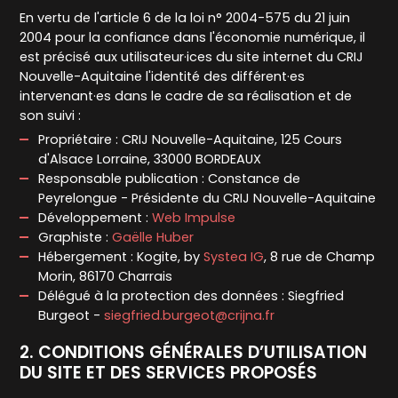
En vertu de l'article 6 de la loi n° 2004-575 du 21 juin
2004 pour la confiance dans l'économie numérique, il
est précisé aux utilisateur·ices du site internet du CRIJ
Nouvelle-Aquitaine l'identité des différent·es
intervenant·es dans le cadre de sa réalisation et de
son suivi :
Propriétaire : CRIJ Nouvelle-Aquitaine, 125 Cours
d'Alsace Lorraine, 33000 BORDEAUX
Responsable publication : Constance de
Peyrelongue - Présidente du CRIJ Nouvelle-Aquitaine
Développement :
Web Impulse
Graphiste :
Gaëlle Huber
Hébergement : Kogite, by
Systea IG
, 8 rue de Champ
Morin, 86170 Charrais
Délégué à la protection des données : Siegfried
Burgeot -
siegfried.burgeot@crijna.fr
2. CONDITIONS GÉNÉRALES D’UTILISATION
DU SITE ET DES SERVICES PROPOSÉS