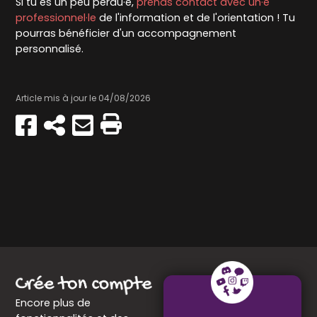
Si tu es un peu perdu·e,
prends contact avec un·e
professionnel·le
de l'information et de l'orientation ! Tu
pourras bénéficier d'un accompagnement
personnalisé.
Article mis à jour le 04/08/2026
Partager
Copier
Envoyer
Imprimer
sur
par
Facebook
e-
mail
Encore plus de