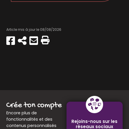
Article mis à jour le 08/08/2026
Partager
Copier
Envoyer
Imprimer
sur
par
Facebook
e-
mail
Encore plus de
fonctionnalités et des
Rejoins-nous sur les
contenus personnalisés
réseaux sociaux