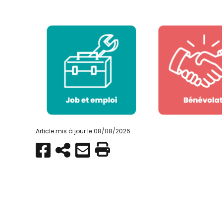
Article mis à jour le 08/08/2026
Partager
Copier
Envoyer
Imprimer
sur
par
Facebook
e-
mail