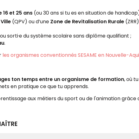
e 16 et 25 ans
(ou 30 ans si tu es en situation de handicap)
Ville
(QPV) ou d’une
Zone de Revitalisation Rurale
(ZRR) 
ou sorti·e du système scolaire sans diplôme qualifiant ;
au
.
r
les organismes conventionnés SESAME en Nouvelle-Aqui
ages ton temps entre un organisme de formation
, où t
ets en pratique ce que tu apprends.
prentissage aux métiers du sport ou de l'animation grâce
NAÎTRE