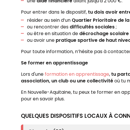
une
aide financière
allant jusqu'à 2 000 €.
Pour entrer dans le dispositif,
tu dois avoir entr
résider au sein d’un
Quartier Prioritaire de la 
ou rencontrer des
difficultés sociales
;
ou être en situation de
décrochage scolaire
ou avoir une
pratique sportive de haut nive
Pour toute information, n’hésite pas à contacte
Se former en apprentissage
Lors d'une
formation en apprentissage
,
tu part
association, un club ou une collectivité
où tu m
En Nouvelle-Aquitaine, tu peux te former en ap
pour en savoir plus.
QUELQUES DISPOSITIFS LOCAUX À CON