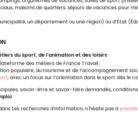
ampings, organismes de vacances, salles de sport privées,
ciaux, maisons de quartiers, séjours de vacances pour min
nicipalité, un département ou une région) ou d’État (Édu
ON
ers du sport, de l’animation et des loisirs
:
plateforme des métiers de France Travail ;
ucation populaire, du tourisme et de l’accompagnement soci
port
, avec un focus sur l’orientation dans le sport dès le co
cipales, savoir-être et savoir-faire demandés, conditions d
mploi
.
dans tes recherches d’information, n'hésite pas à
prendre