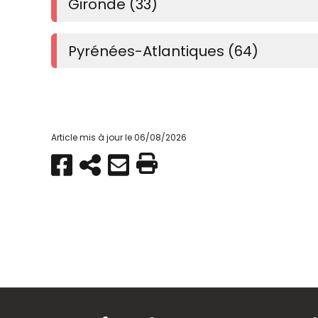
Gironde (33)
Pyrénées-Atlantiques (64)
Article mis à jour le 06/08/2026
Partager
Copier
Envoyer
Imprimer
sur
par
Facebook
e-
mail