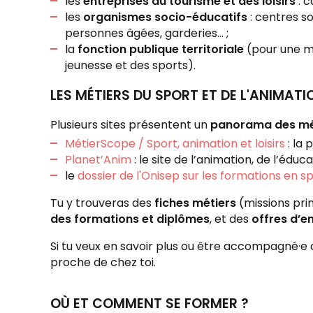
les
entreprises du tourisme et des loisirs
: c
les
organismes socio-éducatifs
: centres so
personnes âgées, garderies... ;
la
fonction publique territoriale
(pour une mu
jeunesse et des sports).
LES MÉTIERS DU SPORT ET DE L'ANIMATI
Plusieurs sites présentent un
panorama des méti
MétierScope / Sport, animation et loisirs
: la 
Planet’Anim
: le site de l’animation, de l’éd
le
dossier de l'Onisep sur les formations en s
Tu y trouveras des
fiches métiers
(missions prin
des formations et diplômes
, et des
offres d’e
Si tu veux en savoir plus ou être accompagné·e 
proche de chez toi.
OÙ ET COMMENT SE FORMER ?