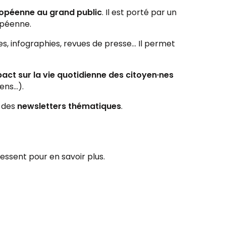
uropéenne au grand public
. Il est porté par un
opéenne.
, infographies, revues de presse... Il permet
act sur la vie quotidienne des citoyen·nes
ns...).
 des
newsletters thématiques
.
ressent pour en savoir plus.