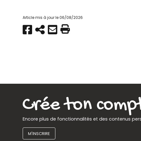
Article mis à jour le 06/08/2026
Partager
Copier
Envoyer
Imprimer
sur
par
Facebook
e-
mail
Encore plus de fonctionnalités et des contenus per
M'INSCRIRE