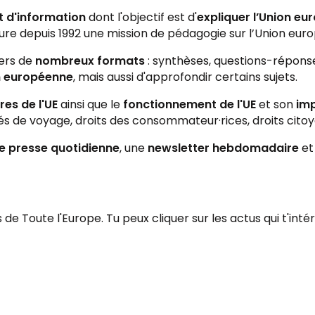
et d'information
dont l'objectif est d'
expliquer l’Union e
re depuis 1992 une mission de pédagogie sur l’Union eur
ers de
nombreux formats
: synthèses, questions-réponses
on européenne
, mais aussi d'approfondir certains sujets.
es de l'UE
ainsi que le
fonctionnement de l'UE
et son
imp
s de voyage, droits des consommateur·rices, droits citoye
e presse quotidienne
, une
newsletter hebdomadaire
et
 de Toute l'Europe. Tu peux cliquer sur les actus qui t'inté