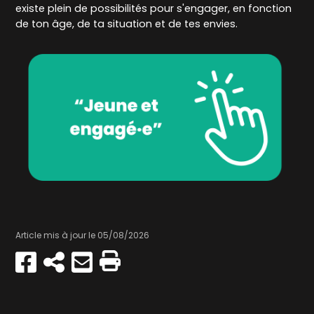
existe plein de possibilités pour s'engager, en fonction
de ton âge, de ta situation et de tes envies.
Article mis à jour le 05/08/2026
Partager
Copier
Envoyer
Imprimer
sur
par
Facebook
e-
mail