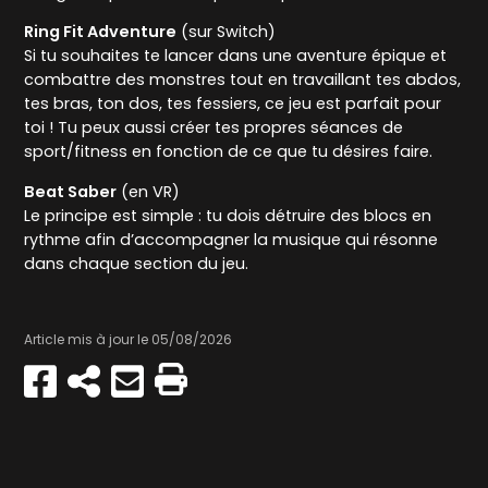
Ring Fit Adventure
(sur Switch)
Si tu souhaites te lancer dans une aventure épique et
combattre des monstres tout en travaillant tes abdos,
tes bras, ton dos, tes fessiers, ce jeu est parfait pour
toi ! Tu peux aussi créer tes propres séances de
sport/fitness en fonction de ce que tu désires faire.
Beat Saber
(en VR)
Le principe est simple : tu dois détruire des blocs en
rythme afin d’accompagner la musique qui résonne
dans chaque section du jeu.
Article mis à jour le 05/08/2026
Partager
Copier
Envoyer
Imprimer
sur
par
Facebook
e-
mail