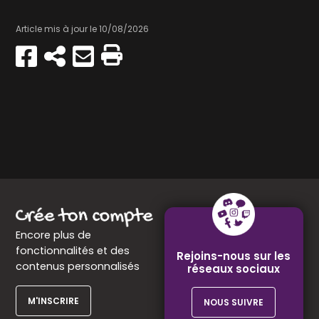
Article mis à jour le 10/08/2026
Partager
Copier
Envoyer
Imprimer
sur
par
Facebook
e-
mail
Encore plus de
fonctionnalités et des
Rejoins-nous sur les
contenus personnalisés
réseaux sociaux
M'INSCRIRE
NOUS SUIVRE