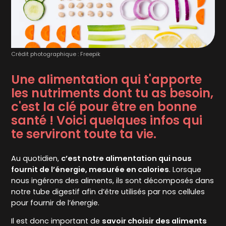
Crédit photographique : Freepik
Une alimentation qui t'apporte
les nutriments dont tu as besoin,
c'est la clé pour être en bonne
santé ! Voici quelques infos qui
te serviront toute ta vie.
Au quotidien,
c’est notre alimentation qui nous
fournit de l’énergie, mesurée en calories
. Lorsque
nous ingérons des aliments, ils sont décomposés dans
notre tube digestif afin d’être utilisés par nos cellules
pour fournir de l’énergie.
Il est donc important de
savoir choisir des aliments