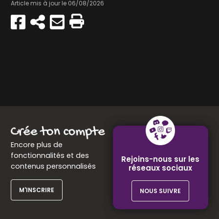
Article mis à jour le 06/08/2026
Partager
Copier
Envoyer
Imprimer
sur
par
Facebook
e-
mail
Encore plus de
fonctionnalités et des
Rejoins-nous sur les
contenus personnalisés
réseaux sociaux
M'INSCRIRE
NOUS SUIVRE