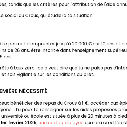
s, tandis que les critères pour l'attribution de l'aide annue
social du Crous, qui étudiera ta situation.
qui te permet d'emprunter jusqu'à 20 000 € sur 10 ans et
moins de 28 ans, être inscrit·e dans l’enseignement supérie
5 ans.
 à taux zéro : cela veut dire que tu ne paies pas d'intér
 sois vigilant·e sur les conditions du prêt.
EMIÈRE NÉCESSITÉ
 peux bénéficier des repas du Crous à 1 €, accéder aux épic
ygiène... Tu peux te renseigner sur les aides proposées prè
on université ou école est située à plus de 20 minutes à 
 1er février 2025
,
une carte prépayée
qui sera créditée c