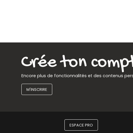
Facebook
e-
mail
Encore plus de fonctionnalités et des contenus per
M'INSCRIRE
ESPACE PRO