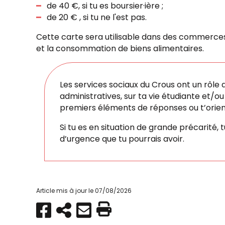
de 40 €, si tu es boursier·ière ;
de 20 € , si tu ne l'est pas.
Cette carte sera utilisable dans des commerces
et la consommation de biens alimentaires.
Les services sociaux du Crous ont un rôle d
administratives, sur ta vie étudiante et/o
premiers éléments de réponses ou t’orient
Si tu es en situation de grande précarité, 
d’urgence que tu pourrais avoir.
Article mis à jour le 07/08/2026
Partager
Copier
Envoyer
Imprimer
sur
par